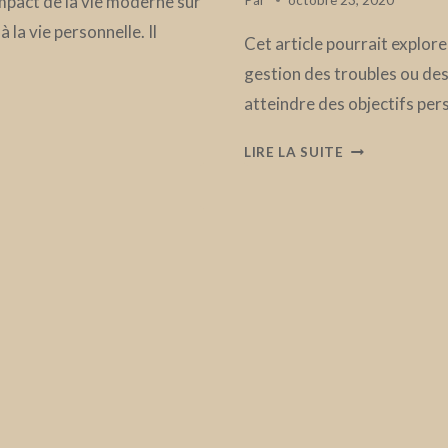
impact de la vie moderne sur
Par
octobre 23, 2020
 la vie personnelle. Il
Cet article pourrait explor
gestion des troubles ou des 
atteindre des objectifs per
COMMENT
LIRE LA SUITE
LA
THÉRAPIE
PEUT
VOUS
AIDER
À
ATTEINDRE
VOS
OBJECTIFS
PERSONNELS