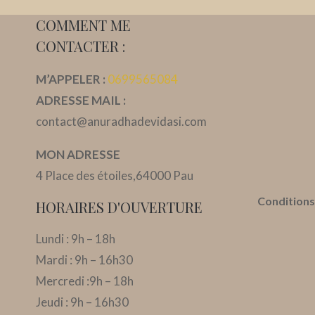
RÉALITÉS
COMMENT ME
SUR
CONTACTER :
LA
THÉRAPIE
M’APPELER :
0699565084
ADRESSE MAIL :
contact@anuradhadevidasi.com
MON ADRESSE
4 Place des étoiles,
64000 Pau
Conditions
HORAIRES D'OUVERTURE
Lundi : 9h – 18h
Mardi : 9h – 16h30
Mercredi :9h – 18h
Jeudi : 9h – 16h30