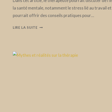
Dans cet article, le thérapeute pourrait discuter de l’
la santé mentale, notamment le stress lié au travail et à
pourrait offrir des conseils pratiques pour…
L’IMPORTANCE
LIRE LA SUITE
DE
LA
SANTÉ
MENTALE
DANS
LA
VIE
MODERNE