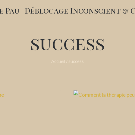
 Pau | Déblocage Inconscient & 
success
Accueil
/
success