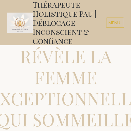
Thérapeute
Holistique Pau |
Déblocage
MENU
Inconscient &
Confiance
RÉVÈLE LA
FEMME
XCEPTIONNEL
QUI SOMMEILL